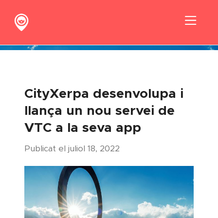
Skip
to
Toggl
content
Navig
CityXerpa
Descobreix-nos
CityXerpa desenvolupa i
llança un nou servei de
Contacta
VTC a la seva app
Publicat el juliol 18, 2022