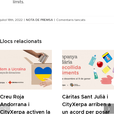
límits.
a
juliol 18th, 2022
|
NOTA DE PREMSA
|
Comentaris tancats
CityXerpa
desenvolupa
i
llança
Llocs relacionats
un
nou
servei
de
VTC
a
la
seva
app
Creu Roja
Càritas Sant Julià i
Andorrana i
CityXerpa arriben a
CityXerpa activen la
un acord per posar