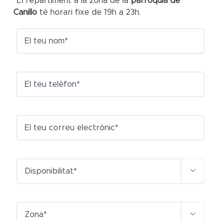
*El repartiment a la zona de la
parròquia de
Canillo
té horari fixe de 19h a 23h.

